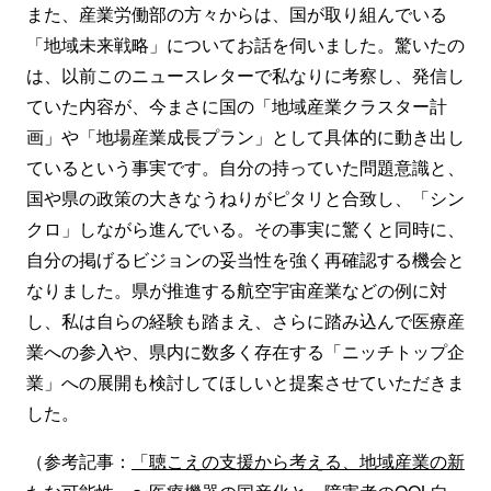
また、産業労働部の方々からは、国が取り組んでいる
「地域未来戦略」についてお話を伺いました。驚いたの
は、以前このニュースレターで私なりに考察し、発信し
ていた内容が、今まさに国の「地域産業クラスター計
画」や「地場産業成長プラン」として具体的に動き出し
ているという事実です。自分の持っていた問題意識と、
国や県の政策の大きなうねりがピタリと合致し、「シン
クロ」しながら進んでいる。その事実に驚くと同時に、
自分の掲げるビジョンの妥当性を強く再確認する機会と
なりました。県が推進する航空宇宙産業などの例に対
し、私は自らの経験も踏まえ、さらに踏み込んで医療産
業への参入や、県内に数多く存在する「ニッチトップ企
業」への展開も検討してほしいと提案させていただきま
した。
（参考記事：
「聴こえの支援から考える、地域産業の新