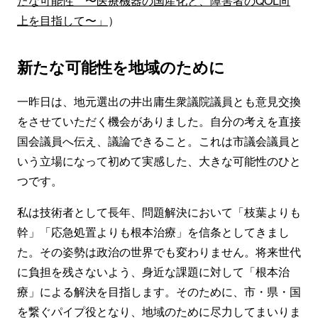
たな可能性 〜
医療機器の国産化と、障害者のQOL向
上を目指して〜
」
）
新たな可能性を地域のために
一昨日は、地元選出の井出庸生衆議院議員とも意見交換
をさせていただく機会がありました。自分の考えを直接
国会議員へ伝え、議論できること。これは市議会議員と
いう立場になって初めて実感した、大きな可能性のひと
つです。
私は技術者として長年、問題解決において「枝葉よりも
幹」「応急処置よりも根本治療」を信条としてきまし
た。その姿勢は政治の世界でも変わりません。将来世代
に負担を残さないよう、身近な課題に対して「根本治
療」による解決を目指します。そのために、市・県・国
を繋ぐパイプ役となり、地域のために尽力してまいりま