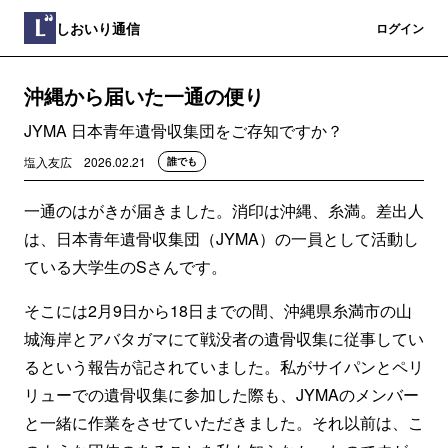
しおいり通信
登録
ログイン
沖縄から届いた一通の便り
JYMA 日本青年遺骨収集団をご存知ですか？
塩入友広
2026.02.21
誰でも
一通のはがきが届きました。消印は沖縄、糸満。差出人
は、日本青年遺骨収集団（JYMA）の一員として活動し
ている大学生のSさんです。
そこには2月9日から18日までの間、沖縄県糸満市の山
城海岸とアバタガマにて戦没者の遺骨収集に従事してい
るという報告が記されていました。私がサイパンとペリ
リューでの遺骨収集に参加した際も、JYMAのメンバー
と一緒に作業をさせていただきました。それ以前は、こ