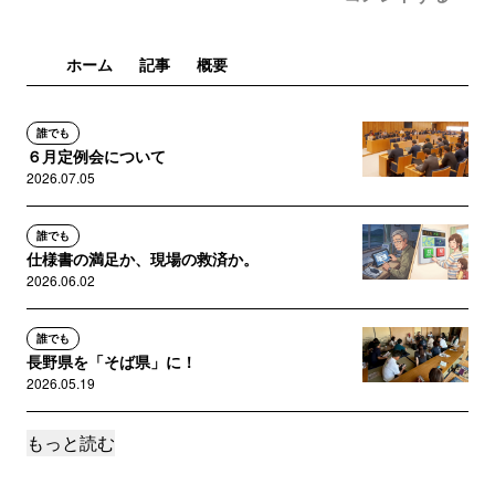
ホーム
記事
概要
誰でも
６月定例会について
2026.07.05
誰でも
仕様書の満足か、現場の救済か。
2026.06.02
誰でも
長野県を「そば県」に！
2026.05.19
もっと読む
誰でも
地域の声を県へ、国へ。
2026.05.16