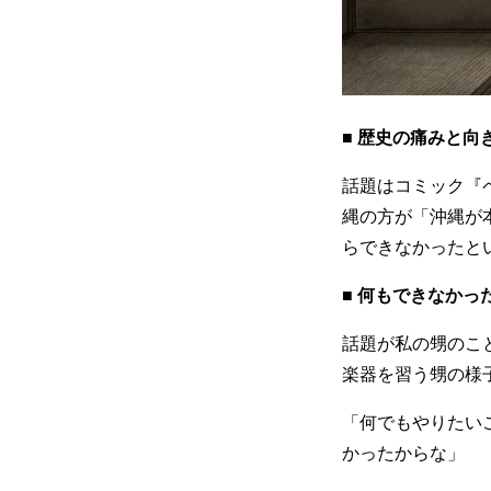
■ 歴史の痛みと向
話題はコミック『
縄の方が「沖縄が
らできなかったと
■ 何もできなかっ
話題が私の甥のこ
楽器を習う甥の様
「何でもやりたい
かったからな」