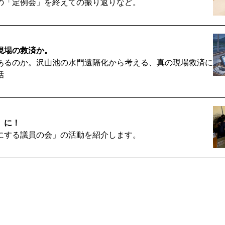
の「定例会」を終えての振り返りなど。
現場の救済か。
あるのか。沢山池の水門遠隔化から考える、真の現場救済に
話
」に！
にする議員の会」の活動を紹介します。
国へ。
可能性と、責任