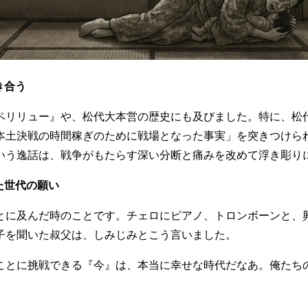
き合う
ペリリュー』や、松代大本営の歴史にも及びました。特に、松
本土決戦の時間稼ぎのために戦場となった事実」を突きつけら
いう逸話は、戦争がもたらす深い分断と痛みを改めて浮き彫り
た世代の願い
とに及んだ時のことです。チェロにピアノ、トロンボーンと、
子を聞いた叔父は、しみじみとこう言いました。
ことに挑戦できる『今』は、本当に幸せな時代だなあ。俺たち