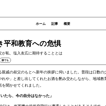
ホーム
記事
概要
き平和教育への危惧
父が私、塩入友広に期待することとは
誰でも
る親戚の叔父のもとへ新年の挨拶に伺いました。普段は口数の
やれや」と差し出してくれたお酒を酌み交わしながら、地域教
話を聞かせてくれました。
ていたら、今の自分はなかった」
の叔父は、米軍機の超低空飛行に遭遇したことがあるそうです。