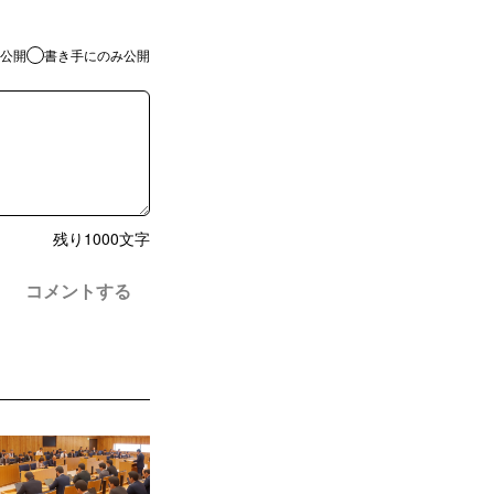
公開
書き手にのみ公開
残り
1000
文字
コメントする