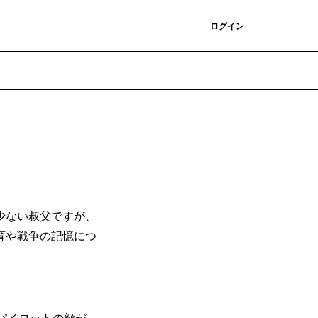
登録
ログイン
少ない叔父ですが、
育や戦争の記憶につ
パイロットの顔が